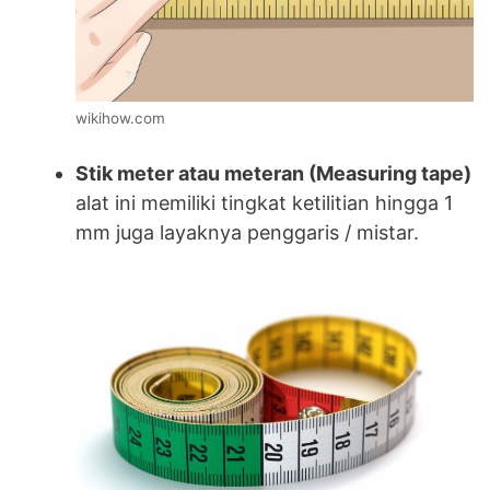
wikihow.com
Stik meter atau meteran (Measuring tape)
alat ini memiliki tingkat ketilitian hingga 1
mm juga layaknya penggaris / mistar.