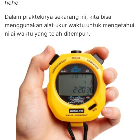
hehe.
Dalam prakteknya sekarang ini, kita bisa
menggunakan alat ukur waktu untuk mengetahui
nilai waktu yang telah ditempuh.