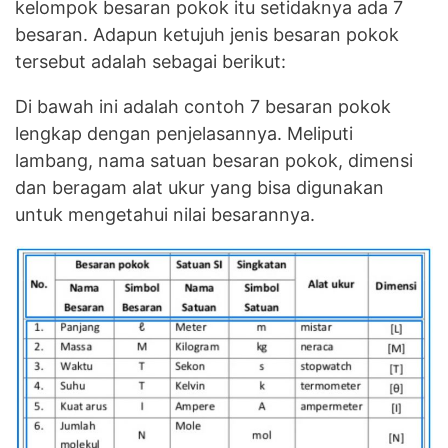
kelompok besaran pokok itu setidaknya ada 7
besaran. Adapun ketujuh jenis besaran pokok
tersebut adalah sebagai berikut:
Di bawah ini adalah contoh 7 besaran pokok
lengkap dengan penjelasannya. Meliputi
lambang, nama satuan besaran pokok, dimensi
dan beragam alat ukur yang bisa digunakan
untuk mengetahui nilai besarannya.