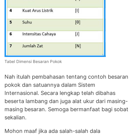
Tabel Dimensi Besaran Pokok
Nah itulah pembahasan tentang contoh besaran
pokok dan satuannya dalam Sistem
Internasional. Secara lengkap telah dibahas
beserta lambang dan juga alat ukur dari masing-
masing besaran. Semoga bermanfaat bagi sobat
sekalian.
Mohon maaf jika ada salah-salah dala