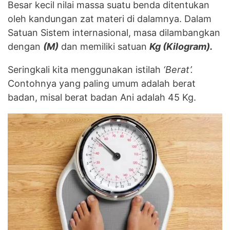
Besar kecil nilai massa suatu benda ditentukan
oleh kandungan zat materi di dalamnya. Dalam
Satuan Sistem internasional, masa dilambangkan
dengan
(M)
dan memiliki satuan
Kg (Kilogram).
Seringkali kita menggunakan istilah
‘Berat’.
Contohnya yang paling umum adalah berat
badan, misal berat badan Ani adalah 45 Kg.