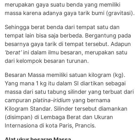
merupakan gaya suatu benda yang memiliki
massa karena adanya gaya tarik bumi (gravitasi).
Sehingga berat benda dari tempat satu dan
tempat lain bisa saja berbeda. Bergantung pada
besarnya gaya tarik di tempat tersebut. Adapun
‘berat’
ini dalam ilmu besaran, merupakan satu
dari kelompok besaran turunan.
Besaran Massa memiliki satuan kilogram (kg).
Yang mana 1 kg itu dalam SI diartikan sebagai
massa dari satu tabung silinder yang terbuat dari
campuran
platina-iridium
yang bernama
Kilogram Standar. Silinder tersebut diamankan
(disimpan) di Lembaga Berat dan Ukuran
Internasiona di kota Paris, Prancis.
Alat ukur besaran Massa