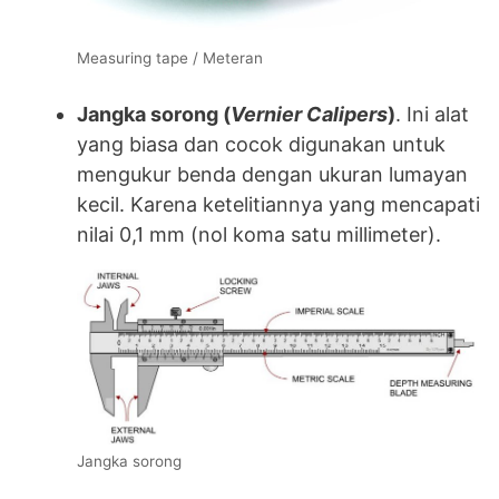
Measuring tape / Meteran
Jangka sorong (
Vernier Calipers
)
. Ini alat
yang biasa dan cocok digunakan untuk
mengukur benda dengan ukuran lumayan
kecil. Karena ketelitiannya yang mencapati
nilai 0,1 mm (nol koma satu millimeter).
Jangka sorong