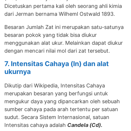
Dicetuskan pertama kali oleh seorang ahli kimia
dari Jerman bernama Wilheml Ostwald 1893.
Besaran Jumlah Zat ini merupakan satu-satunya
besaran pokok yang tidak bisa diukur
menggunakan alat ukur. Melainkan dapat diukur
dengan mencari nilai mol dari zat tersebut.
7. Intensitas Cahaya (In) dan alat
ukurnya
Dikutip dari Wikipedia, Intensitas Cahaya
merupakan besaran yang berfungsi untuk
mengukur daya yang dipancarkan oleh sebuah
sumber cahaya pada arah tertentu per satuan
sudut. Secara Sistem Internasional, satuan
Intensitas cahaya adalah
Candela (Cd).