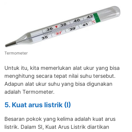
Termometer
Untuk itu, kita memerlukan alat ukur yang bisa
menghitung secara tepat nilai suhu tersebut.
Adapun alat ukur suhu yang bisa digunakan
adalah Termometer.
5. Kuat arus listrik (I)
Besaran pokok yang kelima adalah kuat arus
listrik. Dalam SI, Kuat Arus Listrik diartikan