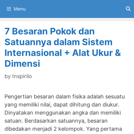
Skip
Menu
to
content
7 Besaran Pokok dan
Satuannya dalam Sistem
Internasional + Alat Ukur &
Dimensi
by
Inspirilo
Pengertian besaran dalam fisika adalah sesuatu
yang memiliki nilai, dapat dihitung dan diukur.
Dinyatakan menggunakan angka dan memiliki
satuan. Berdasarkan satuannya, besaran
dibedakan menjadi 2 kelompok. Yang pertama