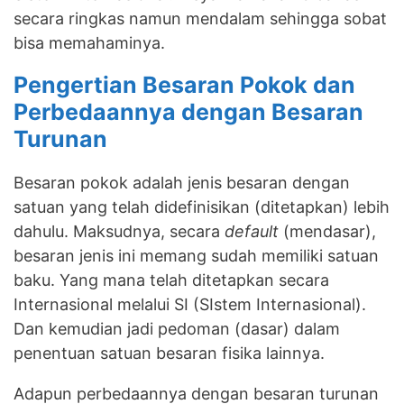
secara ringkas namun mendalam sehingga sobat
bisa memahaminya.
Pengertian Besaran Pokok dan
Perbedaannya dengan Besaran
Turunan
Besaran pokok adalah jenis besaran dengan
satuan yang telah didefinisikan (ditetapkan) lebih
dahulu. Maksudnya, secara
default
(mendasar),
besaran jenis ini memang sudah memiliki satuan
baku. Yang mana telah ditetapkan secara
Internasional melalui SI (SIstem Internasional).
Dan kemudian jadi pedoman (dasar) dalam
penentuan satuan besaran fisika lainnya.
Adapun perbedaannya dengan besaran turunan