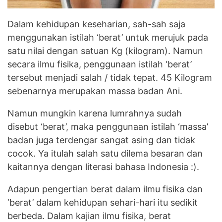
Dalam kehidupan keseharian, sah-sah saja
menggunakan istilah ‘berat’ untuk merujuk pada
satu nilai dengan satuan Kg (kilogram). Namun
secara ilmu fisika, penggunaan istilah ‘berat’
tersebut menjadi salah / tidak tepat. 45 Kilogram
sebenarnya merupakan massa badan Ani.
Namun mungkin karena lumrahnya sudah
disebut ‘berat’, maka penggunaan istilah ‘massa’
badan juga terdengar sangat asing dan tidak
cocok. Ya itulah salah satu dilema besaran dan
kaitannya dengan literasi bahasa Indonesia :).
Adapun pengertian berat dalam ilmu fisika dan
‘berat’ dalam kehidupan sehari-hari itu sedikit
berbeda. Dalam kajian ilmu fisika, berat