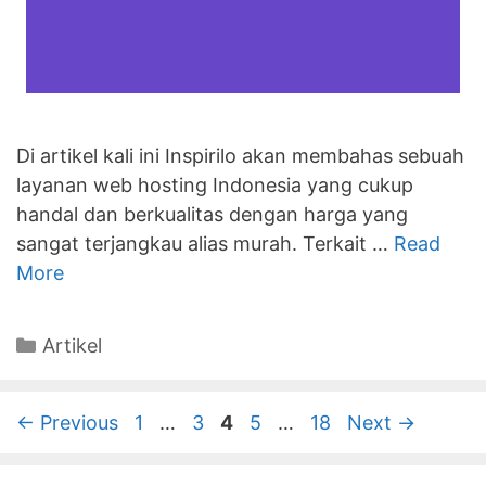
Di artikel kali ini Inspirilo akan membahas sebuah
layanan web hosting Indonesia yang cukup
handal dan berkualitas dengan harga yang
sangat terjangkau alias murah. Terkait …
Read
More
Categories
Artikel
Page
Page
Page
Page
Page
←
Previous
1
…
3
4
5
…
18
Next
→