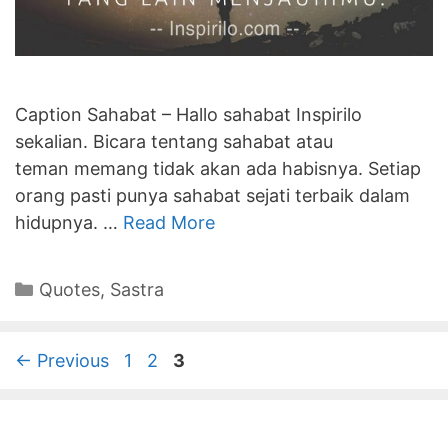
Caption Sahabat – Hallo sahabat Inspirilo
sekalian. Bicara tentang sahabat atau
teman memang tidak akan ada habisnya. Setiap
orang pasti punya sahabat sejati terbaik dalam
hidupnya. …
Read More
Categories
Quotes
,
Sastra
Page
Page
Page
←
Previous
1
2
3