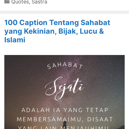
Categories
Quotes
,
Sastra
100 Caption Tentang Sahabat
yang Kekinian, Bijak, Lucu &
Islami